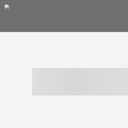
----- ----- -- -
- ------