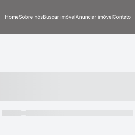
Home
Sobre nós
Buscar imóvel
Anunciar imóvel
Contato
----- ---- ---- -- ----
----- -----
----- ----- -- ------ ---- ---- -- ----- ----- ----- --- ------