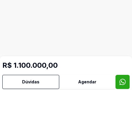
Mais informações
R$ 1.100.000,00
Área de Serviço
Dúvidas
Agendar
Armários Embutidos
Banheiro Social
Copa Cozinha