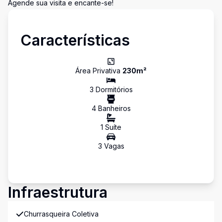
Agende sua visita e encante-se!
Características
Área Privativa
230
m²
3
Dormitório
s
4
Banheiro
s
1
Suíte
3
Vaga
s
Infraestrutura
Churrasqueira Coletiva