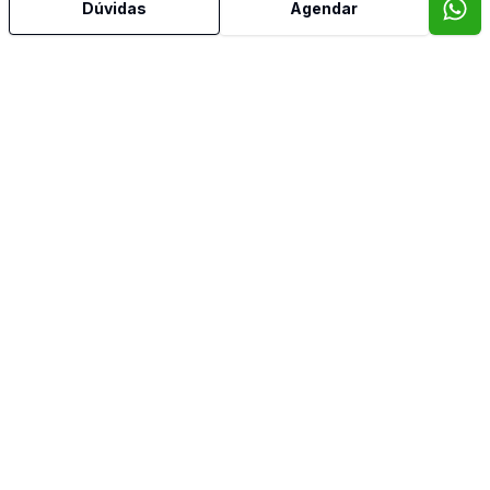
Dúvidas
Agendar
Cozinha Planejada
Sacada
Sacada com Churrasqueira
Sala de Jantar
Sala de TV
Banheiro de Empregada
Imóveis semelhantes
Confira imóveis semelhantes