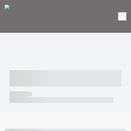
----- ----- -- ------ ---- ---- -- ----- -----
----- --- ------
----- -----
----- ----- -- ------ ---- ---- -- ----- ----- ----- --- ------