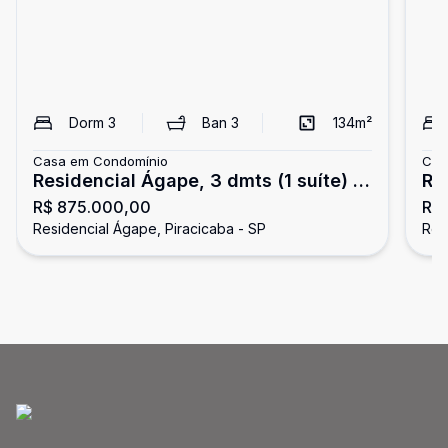
Dorm
3
Ban
3
134
m²
Casa em Condomínio
Cas
Residencial Ágape, 3 dmts (1 suíte) +
Re
R$ 875.000,00
R$
piscina
Residencial Ágape, Piracicaba - SP
Res