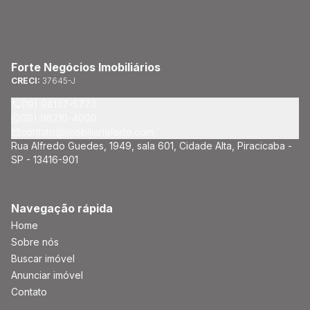
Forte Negócios Imobiliários
CRECI:
37645-J
(19) 98137-5773
(19) 98210-4000
contato@imobiliariaforte.com
Rua Alfredo Guedes, 1949, sala 601, Cidade Alta, Piracicaba -
SP - 13416-901
Navegação rápida
Home
Sobre nós
Buscar imóvel
Anunciar imóvel
Contato