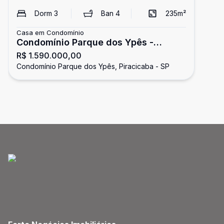
Dorm
3
Ban
4
235
m²
Casa em Condomínio
Condomínio Parque dos Ypês -
R$ 1.590.000,00
estuda permuta!
Condomínio Parque dos Ypês, Piracicaba - SP