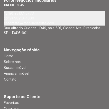
Forte Negócios Imobiliários
CRECI:
37645-J
(19) 98137-5773
(19) 98210-4000
contato@imobiliariaforte.com
Rua Alfredo Guedes, 1949, sala 601, Cidade Alta, Piracicaba -
SP - 13416-901
Navegação rápida
Home
Sobre nós
Buscar imóvel
Anunciar imóvel
Contato
Suporte ao Cliente
Favoritos
Comparar