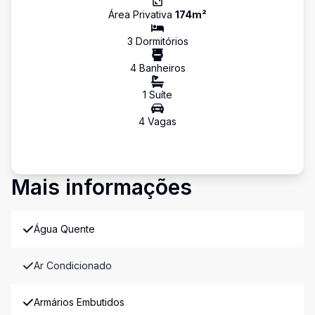
Área Privativa
174
m²
3
Dormitório
s
4
Banheiro
s
1
Suíte
4
Vaga
s
Mais informações
Água Quente
Ar Condicionado
Armários Embutidos