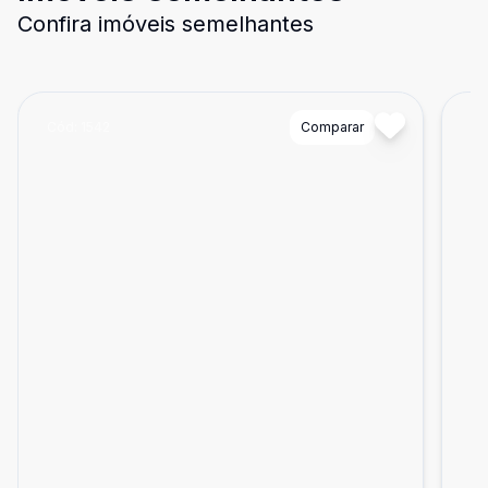
Confira imóveis semelhantes
Cód:
1542
Comparar
Có