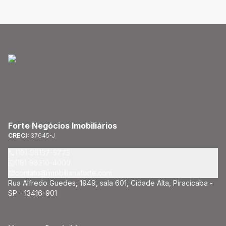
Forte Negócios Imobiliários
CRECI:
37645-J
(19) 98137-5773
(19) 98210-4000
contato@imobiliariaforte.com
Rua Alfredo Guedes, 1949, sala 601, Cidade Alta, Piracicaba -
SP - 13416-901