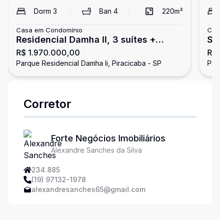
Dorm
3
Ban
4
220
m²
Casa em Condomínio
Cas
Residencial Damha II, 3 suítes +
So
R$ 1.970.000,00
R$
piscina
Go
Parque Residencial Damha Ii, Piracicaba - SP
Par
Corretor
Forte Negócios Imobiliários
Alexandre Sanches da Silva
234.885
(19) 97132-1978
alexandresanches65@gmail.com