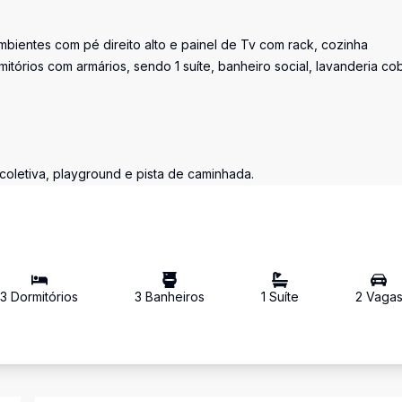
ambientes com pé direito alto e painel de Tv com rack, cozinha
itórios com armários, sendo 1 suíte, banheiro social, lavanderia cob
coletiva, playground e pista de caminhada.
3
Dormitório
s
3
Banheiro
s
1
Suíte
2
Vaga