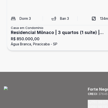
Dorm
3
Ban
3
134
m
Casa em Condomínio
Residencial Mônaco | 3 quartos (1 suíte) |
R$ 850.000,00
Piscina
Água Branca, Piracicaba - SP
Forte Negó
CRECI:
37645
(19) 9813
(19) 9821