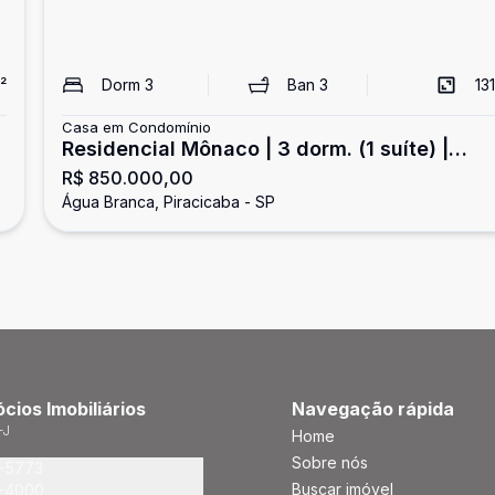
²
Dorm
3
Ban
3
131
Casa em Condomínio
Residencial Mônaco | 3 dorm. (1 suíte) |
R$ 850.000,00
Piscina
Água Branca, Piracicaba - SP
cios Imobiliários
Navegação rápida
-J
Home
Sobre nós
7-5773
Buscar imóvel
0-4000