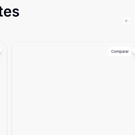
tes
Prev
Cód:
1403
Comparar