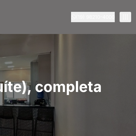
(19) 98210-4000
uíte), completa