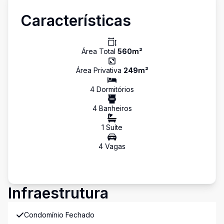
Características
Área Total
560
m²
Área Privativa
249
m²
4
Dormitório
s
4
Banheiro
s
1
Suíte
4
Vaga
s
Infraestrutura
Condomínio Fechado