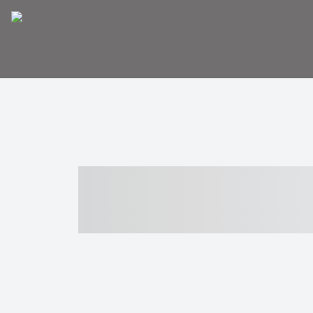
----- ----- -- -
- ------