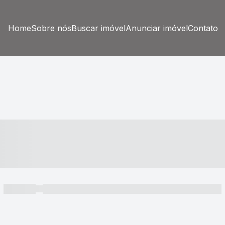
Home
Sobre nós
Buscar imóvel
Anunciar imóvel
Contato
----- ---- ---- -- ----
----- -----
----- ----- -- ------ ---- ---- -- ----- ----- ----- --- ------