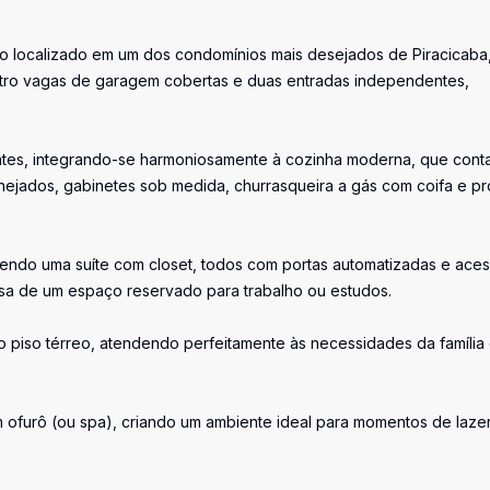
ão localizado em um dos condomínios mais desejados de Piracicaba
uatro vagas de garagem cobertas e duas entradas independentes,
entes, integrando-se harmoniosamente à cozinha moderna, que cont
anejados, gabinetes sob medida, churrasqueira a gás com coifa e pr
 sendo uma suíte com closet, todos com portas automatizadas e ace
cisa de um espaço reservado para trabalho ou estudos.
o piso térreo, atendendo perfeitamente às necessidades da família
m ofurô (ou spa), criando um ambiente ideal para momentos de lazer