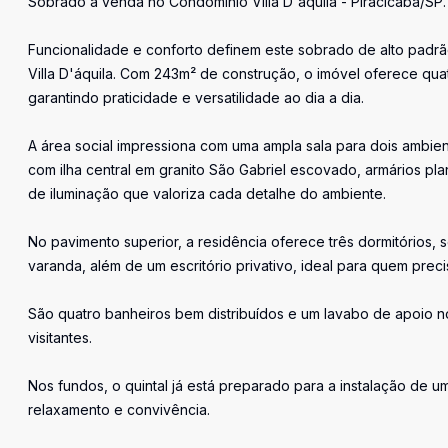
Sobrado à venda no Condomínio Villa D'aquila - Piracicaba/SP.
Funcionalidade e conforto definem este sobrado de alto padr
Villa D'áquila. Com 243m² de construção, o imóvel oferece q
garantindo praticidade e versatilidade ao dia a dia.
A área social impressiona com uma ampla sala para dois ambi
com ilha central em granito São Gabriel escovado, armários pl
de iluminação que valoriza cada detalhe do ambiente.
No pavimento superior, a residência oferece três dormitórios,
varanda, além de um escritório privativo, ideal para quem pre
São quatro banheiros bem distribuídos e um lavabo de apoio n
visitantes.
Nos fundos, o quintal já está preparado para a instalação de u
relaxamento e convivência.