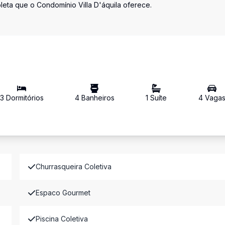
leta que o Condomínio Villa D'áquila oferece.
3
Dormitório
s
4
Banheiro
s
1
Suíte
4
Vaga
Churrasqueira Coletiva
Espaco Gourmet
Piscina Coletiva