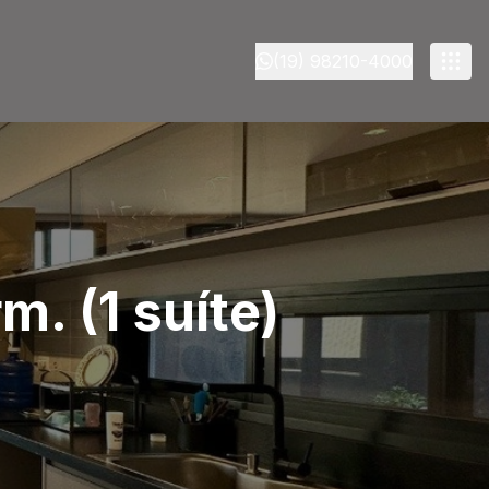
(19) 98210-4000
m. (1 suíte)