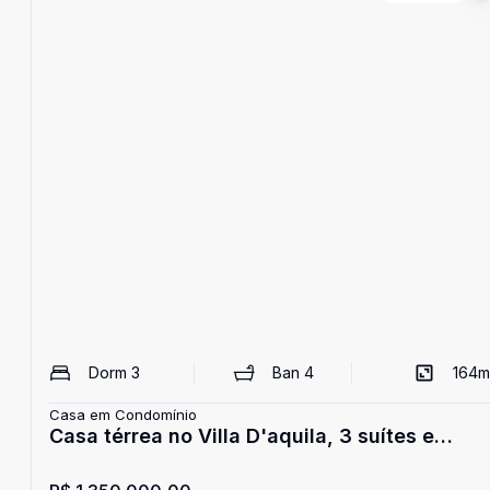
Dorm
3
Ban
4
164
m
Casa em Condomínio
Casa térrea no Villa D'aquila, 3 suítes e
piscina