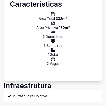
Características
Área Total
332
m²
Área Privativa
170
m²
3
Dormitório
s
3
Banheiro
s
1
Suíte
2
Vaga
s
Infraestrutura
Churrasqueira Coletiva