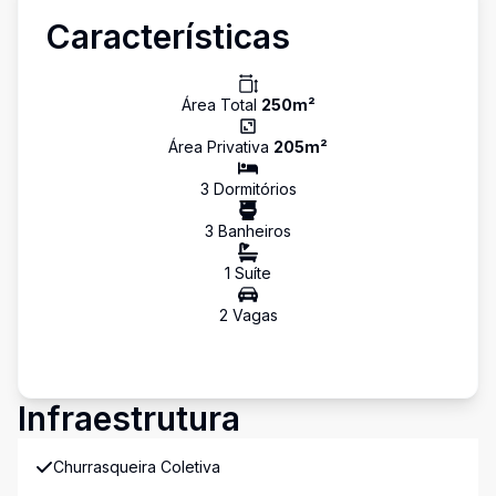
Características
Área Total
250
m²
Área Privativa
205
m²
3
Dormitório
s
3
Banheiro
s
1
Suíte
2
Vaga
s
Infraestrutura
Churrasqueira Coletiva