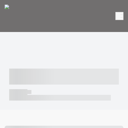
----- ----- -- ------ ---- ---- -- ----- -----
----- --- ------
----- -----
----- ----- -- ------ ---- ---- -- ----- ----- ----- --- ------