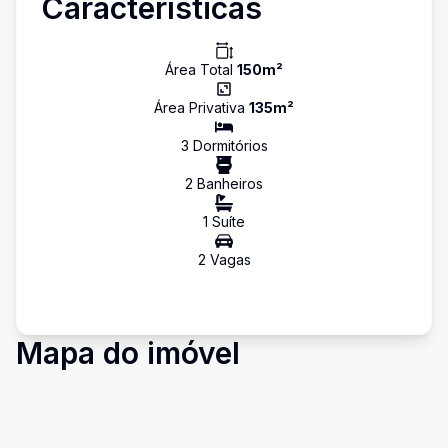
Características
Área Total
150
m²
Área Privativa
135
m²
3
Dormitório
s
2
Banheiro
s
1
Suíte
2
Vaga
s
Mapa do imóvel