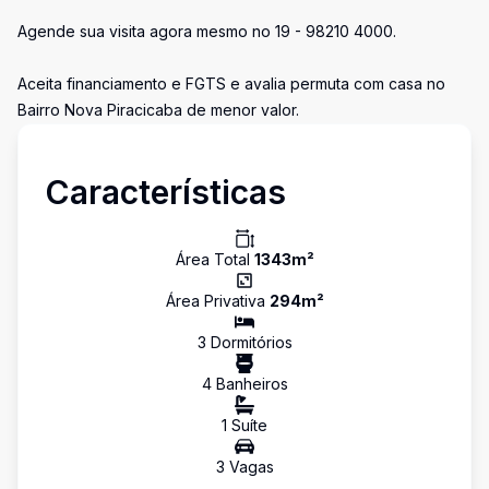
Agende sua visita agora mesmo no 19 - 98210 4000.
Aceita financiamento e FGTS e avalia permuta com casa no
Bairro Nova Piracicaba de menor valor.
Características
Área Total
1343
m²
Área Privativa
294
m²
3
Dormitório
s
4
Banheiro
s
1
Suíte
3
Vaga
s