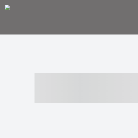
----- ----- -- -
- ------