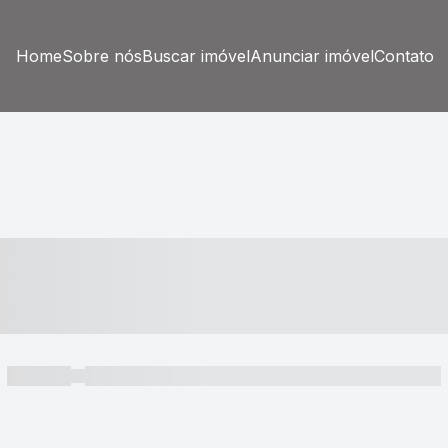
Home
Sobre nós
Buscar imóvel
Anunciar imóvel
Contato
----- ---- ---- -- ----
----- -----
----- ----- -- ------ ---- ---- -- ----- ----- ----- --- ------