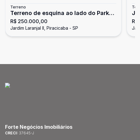
Terreno
Ter
Terreno de esquina ao lado do Park
Jd.
R$ 250.000,00
R$
UNIMEP Taquaral
Jardim Laranjal II, Piracicaba - SP
Jard
Forte Negócios Imobiliários
CRECI:
37645-J