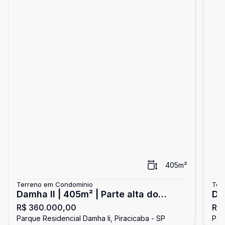
405
m²
Terreno em Condomínio
Ter
Damha II | 405m² | Parte alta do
Da
R$ 360.000,00
R$
condomínio
to
Parque Residencial Damha Ii, Piracicaba - SP
Par