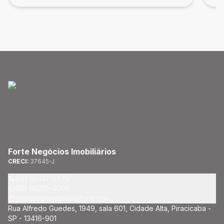
Forte Negócios Imobiliários
CRECI:
37645-J
(19) 98137-5773
(19) 98210-4000
contato@imobiliariaforte.com
Rua Alfredo Guedes, 1949, sala 601, Cidade Alta, Piracicaba -
SP - 13416-901