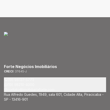
Forte Negócios Imobiliários
CRECI:
37645-J
(19) 98137-5773
(19) 98210-4000
contato@imobiliariaforte.com
Rua Alfredo Guedes, 1949, sala 601, Cidade Alta, Piracicaba -
SP - 13416-901