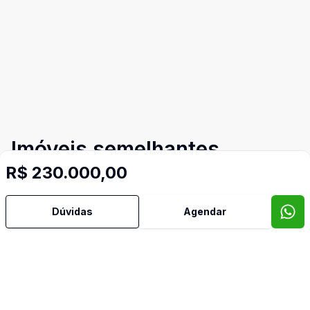
Imóveis semelhantes
R$ 230.000,00
Confira imóveis semelhantes
Dúvidas
Agendar
Cód:
467
Comparar
Có