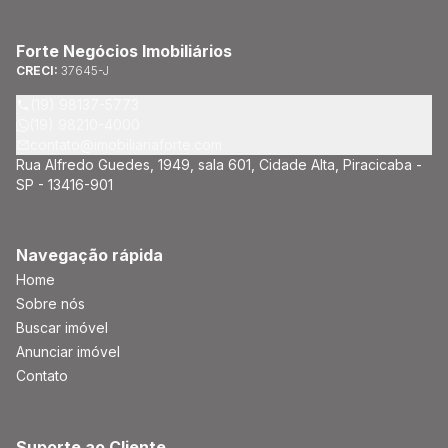
Forte Negócios Imobiliários
CRECI:
37645-J
(19) 98137-5773
(19) 98210-4000
contato@imobiliariaforte.com
Rua Alfredo Guedes, 1949, sala 601, Cidade Alta, Piracicaba -
SP - 13416-901
Navegação rápida
Home
Sobre nós
Buscar imóvel
Anunciar imóvel
Contato
Suporte ao Cliente