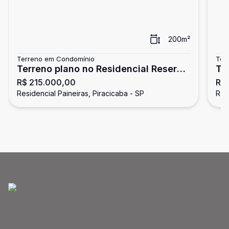
200
m²
Terreno em Condomínio
Ter
Terreno plano no Residencial Reserva
Te
R$ 215.000,00
R$
Das Paineiras
Da
Residencial Paineiras, Piracicaba - SP
Res