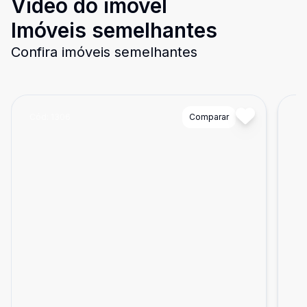
Video do imóvel
Imóveis semelhantes
Confira imóveis semelhantes
Cód:
1306
Comparar
Có