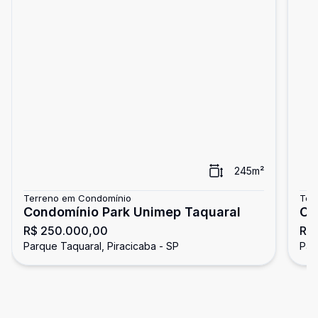
245
m²
Terreno em Condomínio
Ter
Condomínio Park Unimep Taquaral
Co
R$ 250.000,00
R$
28
Parque Taquaral, Piracicaba - SP
Par