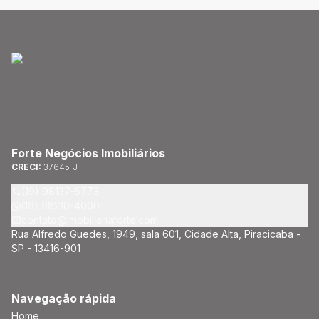
Forte Negócios Imobiliários
CRECI:
37645-J
(19) 98137-5773
(19) 98210-4000
contato@imobiliariaforte.com
Rua Alfredo Guedes, 1949, sala 601, Cidade Alta, Piracicaba -
SP - 13416-901
Navegação rápida
Home