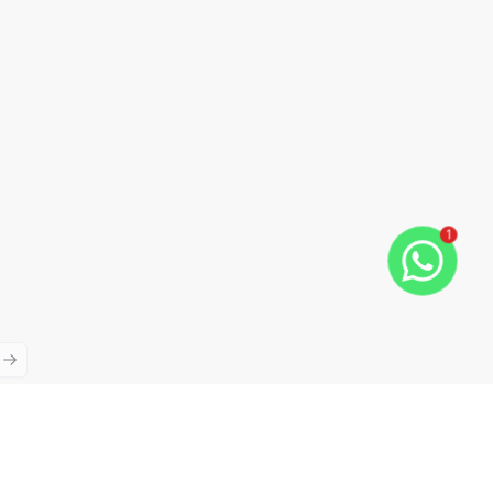
1
ious slide
Next slide
Cód:
1222
Comparar