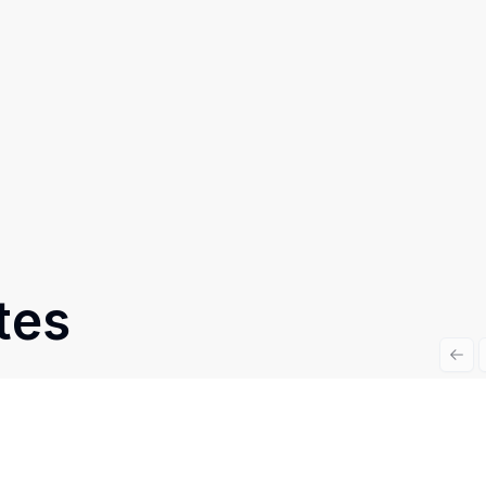
tes
Prev
Cód:
1287
Comparar