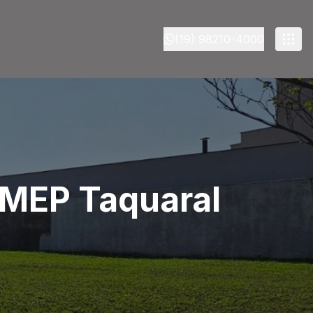
(19) 98210-4000
IMEP Taquaral